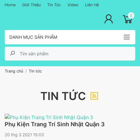
Home
Giới Thiệu
Tin Tức
Video
Liên Hệ
lose menu
0
DANH MỤC SẢN PHẨM
Trang chủ
Tin tức
TIN TỨC
Phụ Kiện Trang Trí Sinh Nhật Quận 3
20 thg 3 2021 15:03