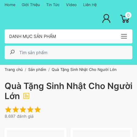
Home
Giới Thiệu
Tin Tức
Video
Liên Hệ
lose menu
0
DANH MỤC SẢN PHẨM
Trang chủ
Sản phẩm
Quà Tặng Sinh Nhật Cho Người Lớn
Quà Tặng Sinh Nhật Cho Người
Lớn
8.697 đánh giá