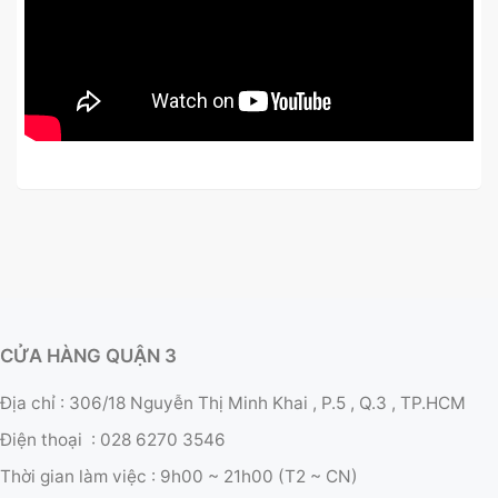
CỬA HÀNG QUẬN 3
Địa chỉ : 306/18 Nguyễn Thị Minh Khai , P.5 , Q.3 , TP.HCM
Điện thoại :
028 6270 3546
Thời gian làm việc :
9h00 ~ 21h00 (T2 ~ CN)