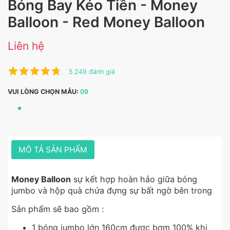
Bóng Bay Kéo Tiền - Money
Balloon - Red Money Balloon
Liên hệ
5.249 đánh giá
VUI LÒNG CHỌN MẪU:
09
MÔ TẢ SẢN PHẨM
Money Balloon
sự kết hợp hoàn hảo giữa bóng
jumbo và hộp quà chứa đựng sự bất ngờ bên trong
Sản phẩm sẽ bao gồm :
1 bóng jumbo lớn 160cm được bơm 100% khi