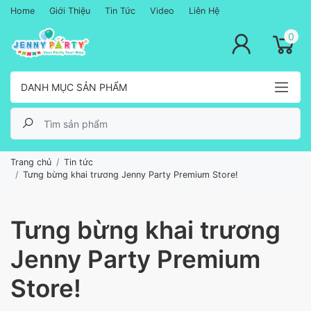
Home
Giới Thiệu
Tin Tức
Video
Liên Hệ
lose menu
0
DANH MỤC SẢN PHẨM
Trang chủ
Tin tức
Tưng bừng khai trương Jenny Party Premium Store!
Tưng bừng khai trương
Jenny Party Premium
Store!