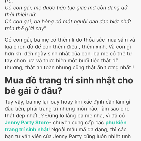
trò.
Có con gái, mẹ được tiếp tục giấc mơ còn dang dở
thời thiếu nữ.
Có con gái, ba bỗng có một người bạn đặc biệt nhất
trên thế giới này
”.
Có con gái, ba mẹ có thêm lí do thỏa sức mua sắm và
lựa chọn đồ để con thêm điệu , thêm xinh. Và còn gì
hơn khi đến ngày sinh nhật của con, ba mẹ có thể tự
tay chọn lựa và thực hiện một buổi tiệc thật dễ
thương, thật an toàn nhưng cũng thật ấn tượng nhất !
Mua đồ trang trí sinh nhật cho
bé gái ở đâu?
Tuy vậy, ba mẹ lại loay hoay khi xác định cần làm gì
đầu tiên, phải trang trí những món nào, làm sao cho
thật đẹp nhất…? Đừng lo lắng ba mẹ nha, vì đã có
Jenny Party Store
- chuyên cung cấp các
phụ kiện
trang trí sinh nhật
! Ngoài mẫu mã đa dạng, thì các
bạn tư vấn viên của Jenny Party cũng luôn nhiệt tình