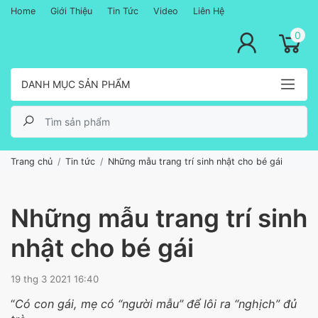
Home
Giới Thiệu
Tin Tức
Video
Liên Hệ
lose menu
0
DANH MỤC SẢN PHẨM
Trang chủ
Tin tức
Những mẫu trang trí sinh nhật cho bé gái
Những mẫu trang trí sinh
nhật cho bé gái
19 thg 3 2021 16:40
“
Có con gái, mẹ có “người mẫu” để lôi ra “nghịch” đủ