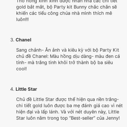
Thỏ hồng xinh xinh được nhấn nhá các chi tiết
gold bắt mắt, bộ Party kit Bunny chắc chắn sẽ
khiến các tiểu công chúa nhà mình thích mê
luôn!!!
Chanel
Sang chảnh- Ăn ảnh và kiêu kỳ với bộ Party Kit
chủ đề Chanel: Màu hồng dịu dàng- màu đen cá
tính- mà trắng tinh khôi trở thành bộ ba siêu
cool!
Little Star
Chủ đề Little Star được thể hiện qua nền trắng-
chi tiết gold luôn được ba mẹ đánh giá cao vì nét
hiện đại và lấp lánh. Và với nét duyên này, Little
Star luôn nằm trong top “Best-seller” của Jenny!