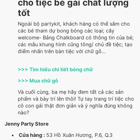
cho tiệc bé gái chất lượng
tốt
Ngoài bộ partykit, khách hàng có thể sắm cho
các bé tham dự bong bóng các loại; cây
welcome- Bảng Chalkboard có thông tin của bé;
các mẫu khung hình cũng tông/ chủ đề tiệc; tạo
điểm nhấn trên bàn tiệc với chữ gỗ…
>>> Tìm hiểu chi tiết bóng chữ
>>> Mua chữ gỗ
Và cuối cùng, ba mẹ hãy đem tất cả các sản
phẩm và bày trí lên thôi! Tự tay trang trí tiệc cho
cô con gái thật đơn giản và ý nghĩa đúng không
nào?
Jenny Party Store
Cửa hàng :
53 Hồ Xuân Hương, P.6, Q.3