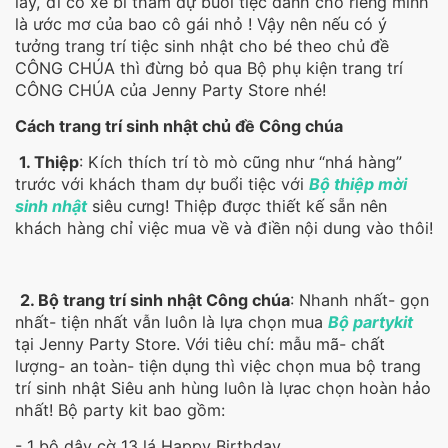
lẫy, đi cỗ xe bí tham dự buổi tiệc dành cho riêng mình
là ước mơ của bao cô gái nhỏ ! Vậy nên nếu có ý
tưởng trang trí tiệc sinh nhật cho bé theo chủ đề
CÔNG CHÚA thì đừng bỏ qua Bộ phụ kiện trang trí
CÔNG CHÚA của Jenny Party Store nhé!
Cách trang trí sinh nhật chủ đề Công chúa
1. Thiệp
: Kích thích trí tò mò cũng như “nhá hàng”
trước với khách tham dự buổi tiệc với
Bộ thiệp mời
sinh nhật
siêu cưng! Thiệp được thiết kế sẵn nên
khách hàng chỉ việc mua về và điền nội dung vào thôi!
2. Bộ trang trí sinh nhật Công chúa
: Nhanh nhất- gọn
nhất- tiện nhất vẫn luôn là lựa chọn mua
Bộ partykit
tại Jenny Party Store. Với tiêu chí: mẫu mã- chất
lượng- an toàn- tiện dụng thì việc chọn mua bộ trang
trí sinh nhật Siêu anh hùng luôn là lựac chọn hoàn hảo
nhất! Bộ party kit bao gồm:
- 1 bộ dây cờ 13 lá Happy Birthday