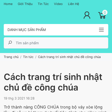
Home
Giới Thiệu
Tin Tức
Video
Liên Hệ
lose menu
0
DANH MỤC SẢN PHẨM
Trang chủ
Tin tức
Cách trang trí sinh nhật chủ đề công chúa
Cách trang trí sinh nhật
chủ đề công chúa
19 thg 3 2021 16:28
Trở thành nàng CÔNG CHÚA trong bộ váy xòe lộng