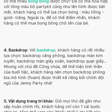
có thể thiếu
bong bóng
được chứ? Để có thể hòa hợp
với tông màu bộ partykit cũng như lên hình được bắt
mắt, khách hàng có thể lựa chọn bóng : màu hồng -
gold- trắng. Ngoài ra, để có thể điểm nhấn, khách
hàng có thể mua bong bóng chữ tên của bé.
4. Backdrop
: Với
backdrop
, khách hàng có rất nhiều
lựa chọn: backdrop căng phông, backdrop màn kim
tuyến, backdrop màn giấy xoắn, backdrop quạt giấy…
Nhưng với chủ đề Công chúa, để thể hiện tinh thần
của buổi tiệc, khách hàng nên chọn backdrop phông
bìa mô hình (foam) được thiết kế riêng bởi chính đội
ngũ của Jenny Party nhé!
5. Vật dụng trang trí khác
: Giờ mọi thứ đã gần như
sắp hoàn chỉnh rồi, khách hàng chỉ còn 1 vài bước
nhìn lại tổng thể xem còn “thiếu thiếu” chi tiết nào