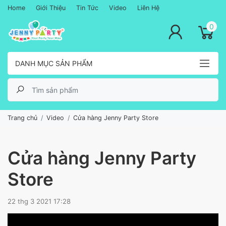
Home
Giới Thiệu
Tin Tức
Video
Liên Hệ
lose menu
0
DANH MỤC SẢN PHẨM
Trang chủ
Video
Cửa hàng Jenny Party Store
Cửa hàng Jenny Party
Store
22 thg 3 2021 17:28